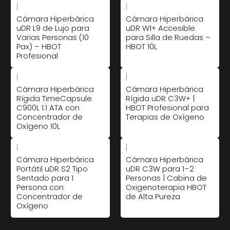
|
|
Cámara Hiperbárica
Cámara Hiperbárica
uDR L9 de Lujo para
uDR W1+ Accesible
Varias Personas (10
para Silla de Ruedas –
Pax) – HBOT
HBOT 10L
Profesional
|
|
Cámara Hiperbárica
Cámara Hiperbárica
Rígida TimeCapsule
Rígida uDR C3W+ |
C900L 1.1 ATA con
HBOT Profesional para
Concentrador de
Terapias de Oxígeno
Oxígeno 10L
|
|
Cámara Hiperbárica
Cámara Hiperbárica
Portátil uDR S2 Tipo
uDR C3W para 1–2
Sentado para 1
Personas | Cabina de
Persona con
Oxigenoterapia HBOT
Concentrador de
de Alta Pureza
Oxígeno