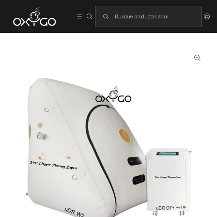
Inicio
Cámara de oxígeno hiperbárico (blanda)
Cámara Hiperbárica uDR W2 para Silla de Ruedas | Acceso Fácil +
Concentrador 10L