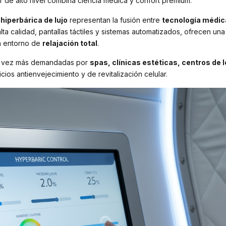
r de alto nivel combina ciencia médica y confort premium.
iperbárica de lujo
representan la fusión entre
tecnología médica
lta calidad, pantallas táctiles y sistemas automatizados, ofrecen un
 entorno de
relajación total
.
da vez más demandadas por
spas, clínicas estéticas, centros de 
icios antienvejecimiento y de revitalización celular.