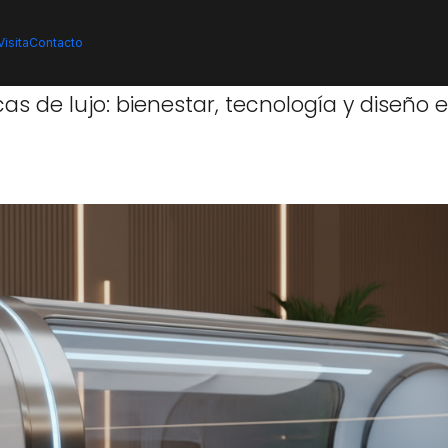
log
Cámaras hiperbáricas de lujo: bienestar, tecnología y diseño en un so
isita
Contacto
s de lujo: bienestar, tecnología y diseño 