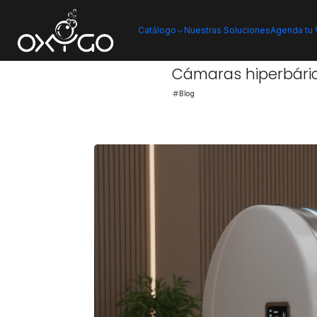
Inicio
B
Catálogo
Nuestras Soluciones
Agenda tu V
PUBLICADO EL 31/10/2025
Cámaras hiperbárica
Blog