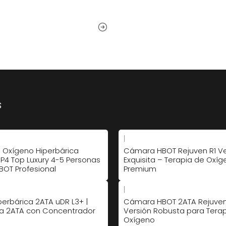
s
|
Oxígeno Hiperbárica
Cámara HBOT Rejuven R1 Ve
P4 Top Luxury 4-5 Personas
Exquisita – Terapia de Oxí
BOT Profesional
Premium
|
erbárica 2ATA uDR L3+ |
Cámara HBOT 2ATA Rejuven
a 2ATA con Concentrador
Versión Robusta para Tera
Oxígeno