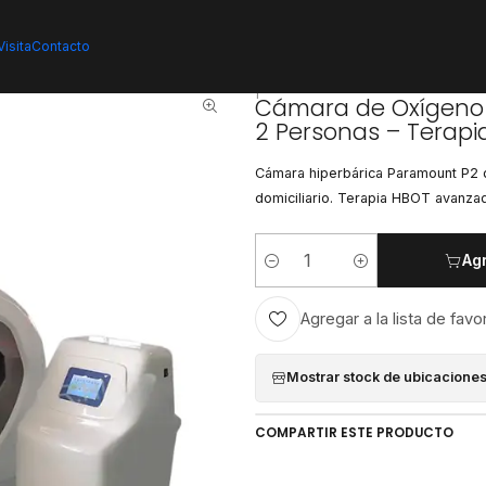
 (de lujo)
Cámara de Oxígeno Hiperbárica Paramount P2 Top Luxury 1-2 
isita
Contacto
|
Cámara de Oxígeno 
2 Personas – Terapi
Cámara hiperbárica Paramount P2 de 
domiciliario. Terapia HBOT avanzad
Agr
Cantidad
Agregar a la lista de favo
Mostrar stock de ubicacione
COMPARTIR ESTE PRODUCTO