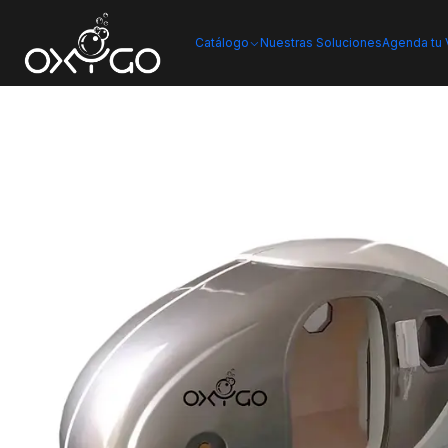
Inicio
Cámara de oxígeno hiperbárico
Catálogo
Nuestras Soluciones
Agenda tu V