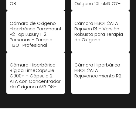
O8
Oxígeno 10L uMR O7+
|
|
Cámara de Oxígeno
Cámara HBOT 2ATA
Hiperbárica Paramount
Rejuven R1 – Versión
P2 Top Luxury 1-2
Robusta para Terapia
Personas – Terapia
de Oxígeno
HBOT Profesional
|
|
Cámara Hiperbárica
Cámara Hiperbárica
Rígida TimeCapsule
HBOT 2ATA
C900+ – Cápsula 2
Rejuvenecimiento R2
ATA con Concentrador
de Oxígeno uMR O8+