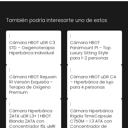
También podría interesarte uno de estos
|
|
Cámara HBOT uDR C3
Cámara HBOT
STD – Oxigenoterapia
Paramount P1 – Top
Hiperbárica Individual
Luxury Sitting Style
para 1-2 personas
|
|
Cámara HBOT Rejuven
Cámara HBOT uDR C4
R1 Versión Exquisita –
– Hiperbárica de lujo
Terapia de Oxígeno
para 4 personas
Premium
|
|
Cámara Hiperbárica
Cámara Hiperbárica
2ATA uDR L3+ | HBOT
Rígida TimeCapsule
Blanda 2ATA con
C750M – 1.3 ATA con
Concentrador 15L uMR
Concentrador de