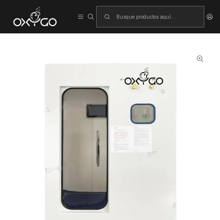
Inicio
Cámara de oxígeno hiperbárico (cabina)
Cámara HBOT uDR C3 Mini – Oxigenoterapia Hiperbárica para 1
persona