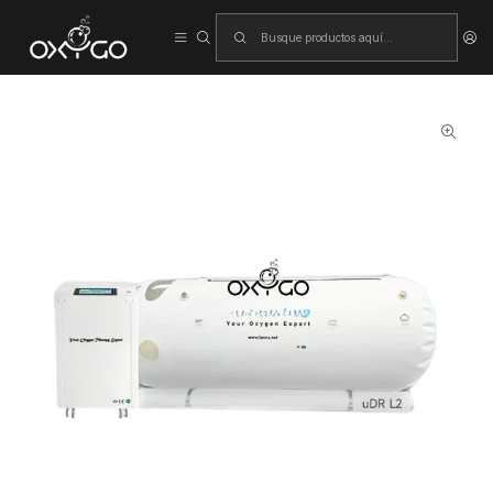
Inicio
Cámara de oxígeno hiperbárico (blanda)
Cámara Hiperbárica Blanda uDR L2 con Concentrador de Oxígeno
10L – Terapia HBOT para Hogar y Clínica