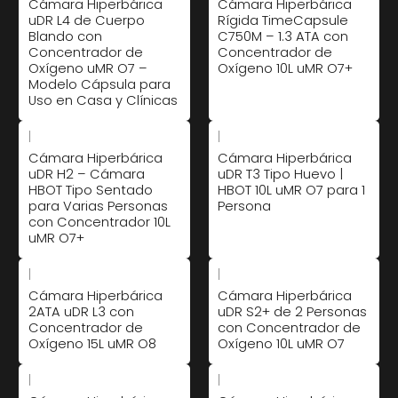
Cámara Hiperbárica
Cámara Hiperbárica
uDR L4 de Cuerpo
Rígida TimeCapsule
Blando con
C750M – 1.3 ATA con
Concentrador de
Concentrador de
Oxígeno uMR O7 –
Oxígeno 10L uMR O7+
Modelo Cápsula para
Uso en Casa y Clínicas
|
|
Cámara Hiperbárica
Cámara Hiperbárica
uDR H2 – Cámara
uDR T3 Tipo Huevo |
HBOT Tipo Sentado
HBOT 10L uMR O7 para 1
para Varias Personas
Persona
con Concentrador 10L
uMR O7+
|
|
Cámara Hiperbárica
Cámara Hiperbárica
2ATA uDR L3 con
uDR S2+ de 2 Personas
Concentrador de
con Concentrador de
Oxígeno 15L uMR O8
Oxígeno 10L uMR O7
|
|