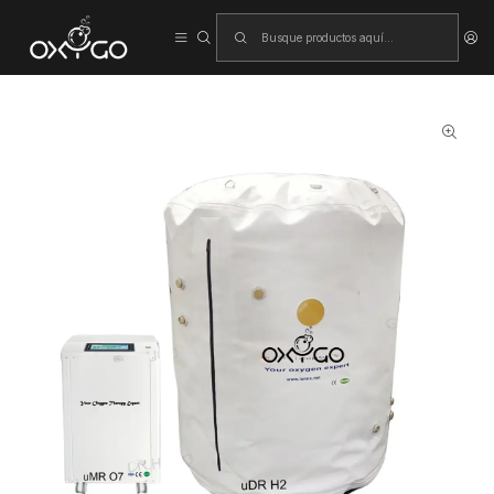
Inicio
Cámara de oxígeno hiperbárico (blanda)
Cámara Hiperbárica uDR H2 – Cámara HBOT Tipo Sentado para
Varias Personas con Concentrador 10L uMR O7+