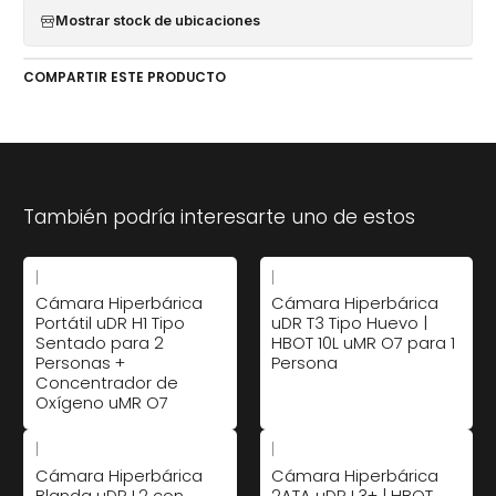
Mostrar stock de ubicaciones
COMPARTIR ESTE PRODUCTO
También podría interesarte uno de estos
|
|
Cámara Hiperbárica
Cámara Hiperbárica
Portátil uDR H1 Tipo
uDR T3 Tipo Huevo |
Sentado para 2
HBOT 10L uMR O7 para 1
Personas +
Persona
Concentrador de
Oxígeno uMR O7
|
|
Cámara Hiperbárica
Cámara Hiperbárica
Blanda uDR L2 con
2ATA uDR L3+ | HBOT