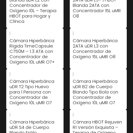
Concentrador de
Blanda 2ATA con
Oxígeno 10L – Terapia
Concentrador 15L uMR
HBOT para Hogar y
O8
Clínica
|
|
Cámara Hiperbárica
Cámara Hiperbárica
Rígida TimeCapsule
2ATA uDR L3 con
C750M – 1.3 ATA con
Concentrador de
Concentrador de
Oxígeno 15L uMR O8
Oxígeno 10L uMR O7+
|
|
Cámara Hiperbárica
Cámara Hiperbárica
uDR T2 Tipo Huevo
uDR B2 de Cuerpo
para 1 Persona con
Blando Tipo Bola con
Concentrador de
Concentrador de
Oxígeno 10L uMR O7
Oxígeno 10L uMR O7
|
|
Cámara Hiperbárica
Cámara HBOT Rejuven
uDR S4 de Cuerpo
R1 Versión Exquisita –
Blando Estilo
Terapia de Oxígeno